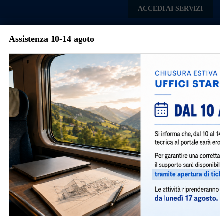
Skip to main content
ACCEDI AI SERVIZI
Assistenza 10-14 agoto
Comune di
Roccabianca
Menu
Avvisi e Notizie
Attivazione nuovo portale
SUE (Sportello Unico Edilizia)
361
|
maggio 27, 2025
|
General
,
Notizie
|
A partire dal 01/09/2025 le pratiche edilizie potranno
essere presentate digitalmente tramite il presente
portale.