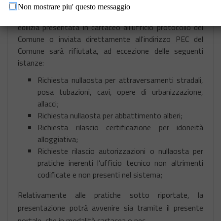
Non mostrare piu' questo messaggio
Per questo motivo, si comunica che qualsiasi pratica
edilizia presentata in cartaceo all'ufficio protocollo del
Comune o inviata direttamente all'indirizzo PEC del
Comune sarà rifiutata, ad eccezione delle seguenti
istanze:
Richiesta nullaosta per attraversamenti stradali,
posa tubazioni, cavi, opere di urbanizzazione,
allacci;
Richiesta nullaosta per abbattimento alberi;
Richiesta rilascio certificazione per idoneità
alloggiativa;
Richieste rilascio autorizzazioni o nullaosta per
pratiche inerenti l’ufficio tecnico non altrimenti
codificate e non presenti nel sistema;
Relativamente alle pratiche sotto riportate, la
presentazione potrà avvenire sia tramite il presente
portale, che in modalità cartacea o pec.